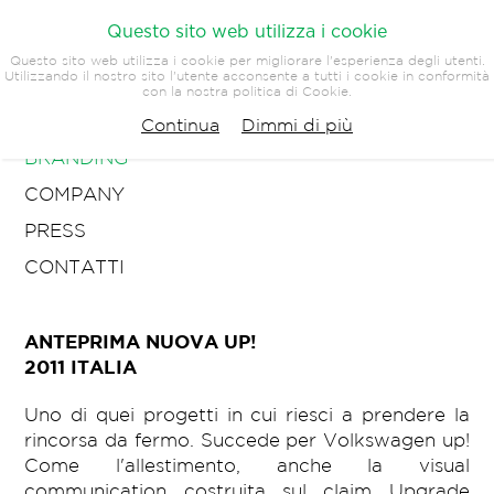
Questo sito web utilizza i cookie
Questo sito web utilizza i cookie per migliorare l'esperienza degli utenti.
Utilizzando il nostro sito l'utente acconsente a tutti i cookie in conformità
con la nostra politica di Cookie.
ARCHITETTURA
Continua
Dimmi di più
BRANDING
COMPANY
PRESS
CONTATTI
ANTEPRIMA NUOVA UP!
2011 ITALIA
Uno di quei progetti in cui riesci a prendere la
rincorsa da fermo. Succede per Volkswagen up!
Come l'allestimento, anche la visual
communication costruita sul claim Upgrade