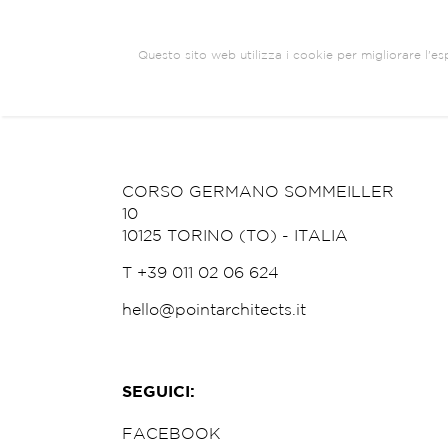
Questo sito web utilizza i cookie per migliorare l'esp
ARCHITETTURA
BRANDING
COM
CORSO GERMANO SOMMEILLER
10
10125 TORINO (TO) - ITALIA
T +39 011 02 06 624
hello@pointarchitects.it
SEGUICI:
FACEBOOK