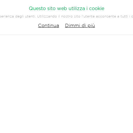
Questo sito web utilizza i cookie
erienza degli utenti. Utilizzando il nostro sito l'utente acconsente a tutti i
PANY
PRESS
CONTATTI
Continua
Dimmi di più
TORINO
MILANO
BORDIGHER