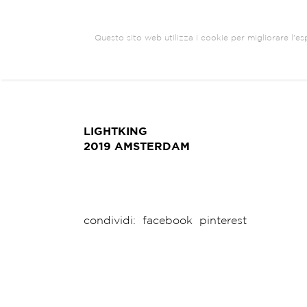
Questo sito web utilizza i cookie per migliorare l'esp
ARCHITETTURA
BRANDING
COM
EXHIBIT DESIGN
LIGHTKING
2019 AMSTERDAM
condividi:
facebook
pinterest