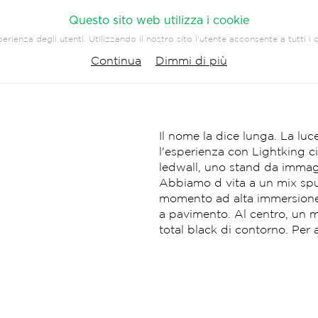
Questo sito web utilizza i cookie
erienza degli utenti. Utilizzando il nostro sito l'utente acconsente a tutti i
PANY
PRESS
CONTATTI
Continua
Dimmi di più
EVENTI
COMUNICAZIONE
Il nome la dice lunga. La luce
l'esperienza con Lightking c
ledwall, uno stand da immagi
Abbiamo d vita a un mix spu
momento ad alta immersione. 
a pavimento. Al centro, un 
total black di contorno. Per