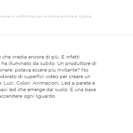
 cookie in conformità con la nostra politica di Cookie.
 che irradia ancora di più. E infatti
i ha illuminato da subito. Un produttore di
nare: poteva essere più invitante? No.
dorato di superfici video per creare un
Luci. Colori. Animazioni. Led a parete e
maxi led che emerge dal suolo. E una base
 accendere ogni sguardo.